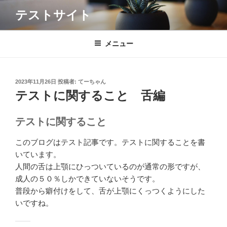
コ
テストサイト
ン
テ
ン
メニュー
ツ
へ
ス
投
2023年11月26日
投稿者:
てーちゃん
キ
稿
テストに関すること 舌編
日:
ッ
プ
テストに関すること
このブログはテスト記事です。テストに関することを書
いています。
人間の舌は上顎にひっついているのが通常の形ですが、
成人の５０％しかできていないそうです。
普段から癖付けをして、舌が上顎にくっつくようにした
いですね。