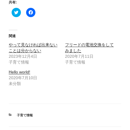
共有:
ク
F
リ
a
ッ
c
ク
e
し
b
て
o
T
o
関連
w
k
i
で
やって見なければ出来ない
フリードの電池交換をして
t
共
t
有
ことは分からない
みました
e
す
2023年12月4日
2020年7月11日
r
る
で
に
子育て情報
子育て情報
共
は
有
ク
(
リ
Hello world!
新
ッ
2020年7月10日
し
ク
い
し
未分類
ウ
て
ィ
く
ン
だ
ド
さ
ウ
い
で
(
開
新
き
し
カ
子育て情報
ま
い
テ
す
ウ
)
ィ
ゴ
ン