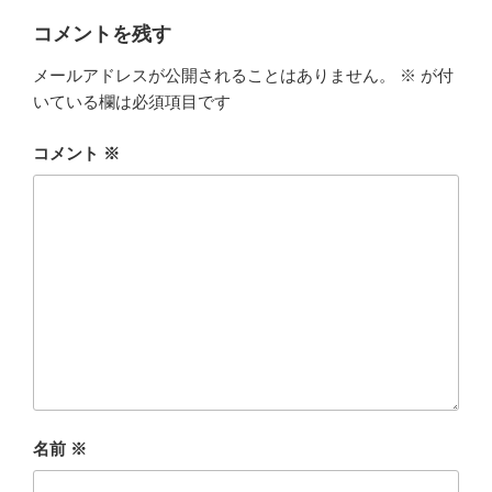
リ
ド
ウ
ー
コメントを残す
で
開
き
メールアドレスが公開されることはありません。
※
が付
ま
す
いている欄は必須項目です
)
コメント
※
名前
※