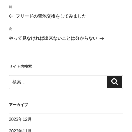
投
前
前
稿
の
フリードの電池交換をしてみました
ナ
投
ビ
稿
次
次
ゲ
の
やって見なければ出来ないことは分からない
投
ー
稿
シ
ョ
サイト内検索
ン
検
検
索
索:
アーカイブ
2023年12月
2023年11月